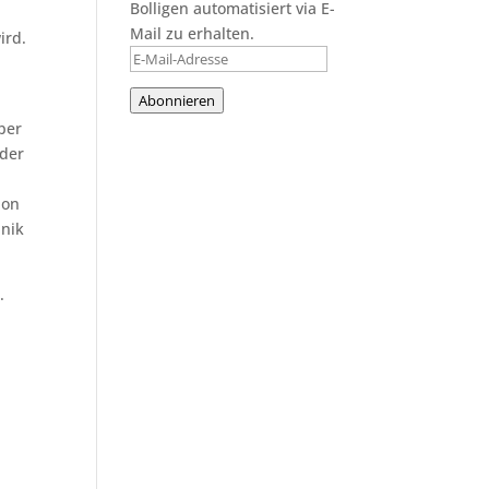
Bolligen automatisiert via E-
Mail zu erhalten.
ird.
E-
Mail-
Abonnieren
Adresse
über
 der
ion
inik
.