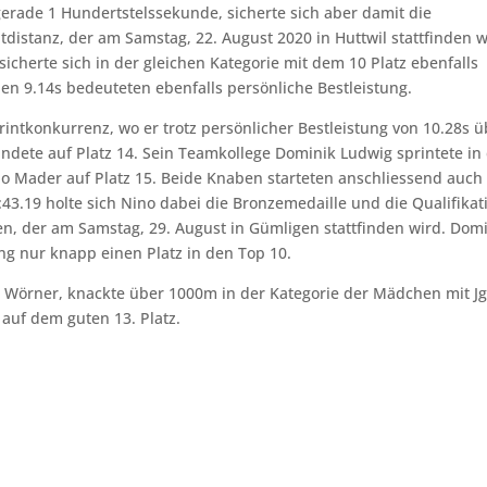
rade 1 Hundertstelssekunde, sicherte sich aber damit die
tdistanz, der am Samstag, 22. August 2020 in Huttwil stattfinden w
icherte sich in der gleichen Kategorie mit dem 10 Platz ebenfalls
nen 9.14s bedeuteten ebenfalls persönliche Bestleistung.
rintkonkurrenz, wo er trotz persönlicher Bestleistung von 10.28s 
landete auf Platz 14. Sein Teamkollege Dominik Ludwig sprintete in
ino Mader auf Platz 15. Beide Knaben starteten anschliessend auch
:43.19 holte sich Nino dabei die Bronzemedaille und die Qualifikat
en, der am Samstag, 29. August in Gümligen stattfinden wird. Dom
ang nur knapp einen Platz in den Top 10.
ie Wörner, knackte über 1000m in der Kategorie der Mädchen mit Jg
 auf dem guten 13. Platz.