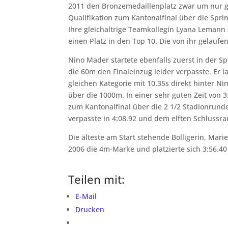
2011 den Bronzemedaillenplatz zwar um nur ge
Qualifikation zum Kantonalfinal über die Sprin
Ihre gleichaltrige Teamkollegin Lyana Lemann s
einen Platz in den Top 10. Die von ihr gelaufe
Nino Mader startete ebenfalls zuerst in der Sp
die 60m den Finaleinzug leider verpasste. Er 
gleichen Kategorie mit 10.35s direkt hinter N
über die 1000m. In einer sehr guten Zeit von 3
zum Kantonalfinal über die 2 1/2 Stadionrund
verpasste in 4:08.92 und dem elften Schlussr
Die älteste am Start stehende Bolligerin, Mar
2006 die 4m-Marke und platzierte sich 3:56.40
Teilen mit:
E-Mail
Drucken