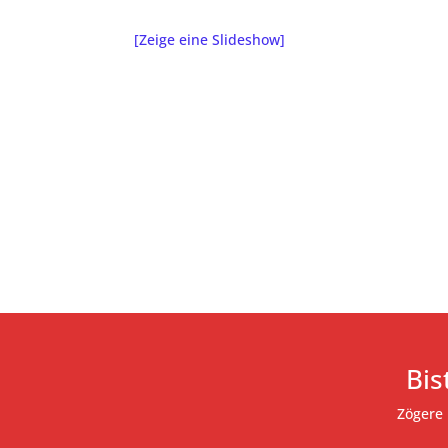
[Zeige eine Slideshow]
Bis
Zögere 