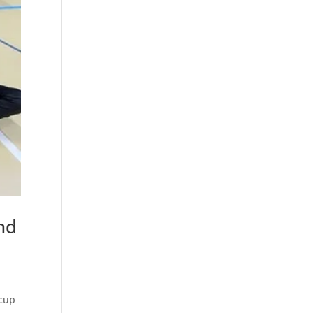
nd
 cup