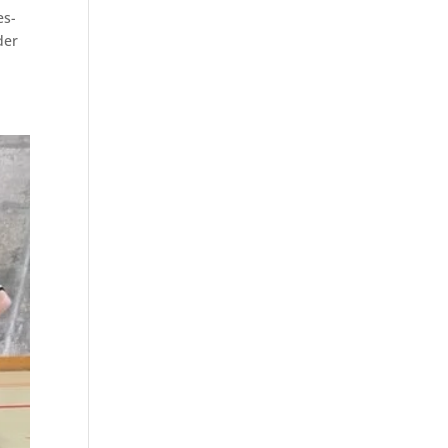
es-
der