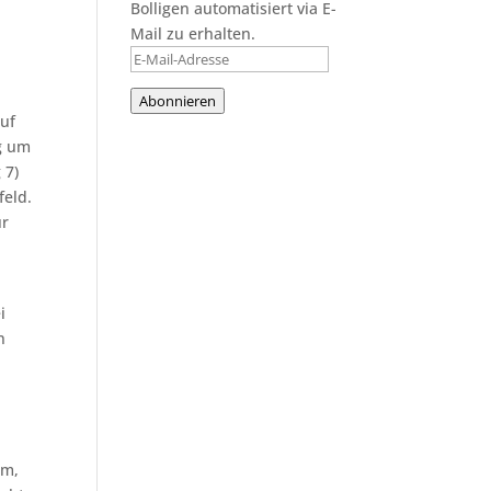
Bolligen automatisiert via E-
Mail zu erhalten.
E-
Mail-
Abonnieren
Adresse
auf
ug um
 7)
feld.
ür
i
n
e
um,