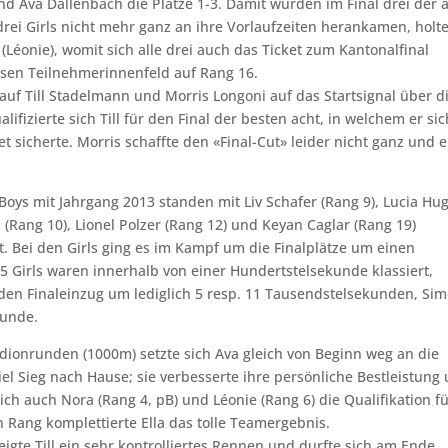
nd Ava Dällenbach die Plätze 1-3. Damit wurden im Final drei der 
rei Girls nicht mehr ganz an ihre Vorlaufzeiten herankamen, holt
 6 (Léonie), womit sich alle drei auch das Ticket zum Kantonalfinal
ossen Teilnehmerinnenfeld auf Rang 16.
rauf Till Stadelmann und Morris Longoni auf das Startsignal über d
ifizierte sich Till für den Final der besten acht, in welchem er sic
 sicherte. Morris schaffte den «Final-Cut» leider nicht ganz und er
Boys mit Jahrgang 2013 standen mit Liv Schafer (Rang 9), Lucia Hu
 (Rang 10), Lionel Polzer (Rang 12) und Keyan Caglar (Rang 19)
t. Bei den Girls ging es im Kampf um die Finalplätze um einen
 Girls waren innerhalb von einer Hundertstelsekunde klassiert,
 den Finaleinzug um lediglich 5 resp. 11 Tausendstelsekunden, Si
kunde.
adionrunden (1000m) setzte sich Ava gleich von Beginn weg an die
iel Sieg nach Hause; sie verbesserte ihre persönliche Bestleistung
ich auch Nora (Rang 4, pB) und Léonie (Rang 6) die Qualifikation f
 Rang komplettierte Ella das tolle Teamergebnis.
zeigte Till ein sehr kontrolliertes Rennen und durfte sich am Ende