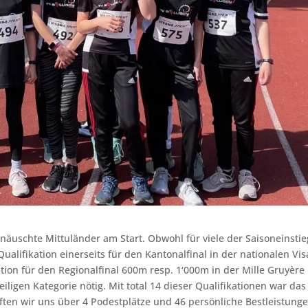
näuschte Mittuländer am Start. Obwohl für viele der Saisoneinstie
ualifikation einerseits für den Kantonalfinal in der nationalen Vi
ation für den Regionalfinal 600m resp. 1‘000m in der Mille Gruyère
eiligen Kategorie nötig. Mit total 14 dieser Qualifikationen war das
ften wir uns über 4 Podestplätze und 46 persönliche Bestleistung