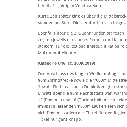
bereits 11-jährigen Vereinsrekord.
Kurze Zeit später ging es über die Mittelstrec
standen am Start. Die vier durften sich insge
Ebenfalls über die 2 ½ Bahnrunden starteten im
zeigten jeweils ein starkes Rennen und konnte
steigern. Für die Regionalfinalqualifikation re
Mal unter 4 Minuten.
Kategorie U16 (Jg. 2009/2019)
Den Abschluss des langen Wettkampftages mac
80m Sprintstrecke sowie die 1’000m Mittelstre
Sowohl Flurina als auch Dominik zeigten starke
Einsatz über die 80m-Flachdistanz war, war ih
12 (Dominik) und 18 (Flurina) holten sich beid
Im abschliessenden 1’000m Lauf erliefen sich 
sich Dominik zudem das Ticket für den Regiona
Ticket nur ganz knapp.