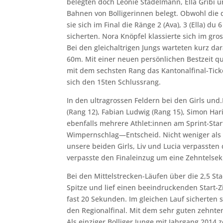
belegten doch Léonie Stadelmann, Ella Gribi u
Bahnen von Bolligerinnen belegt. Obwohl die d
sie sich im Final die Ränge 2 (Ava), 3 (Ella) du
sicherten. Nora Knöpfel klassierte sich im gr
Bei den gleichaltrigen Jungs warteten kurz da
60m. Mit einer neuen persönlichen Bestzeit qual
mit dem sechsten Rang das Kantonalfinal-Ticket
sich den 15ten Schlussrang.
In den ultragrossen Feldern bei den Girls und.
(Rang 12), Fabian Ludwig (Rang 15), Simon Hari
ebenfalls mehrere Athlet:innen am Sprint-Star
Wimpernschlag—Entscheid. Nicht weniger als 5
unsere beiden Girls, Liv und Lucia verpassten
verpasste den Finaleinzug um eine Zehntelse
Bei den Mittelstrecken-Läufen über die 2,5 St
Spitze und lief einen beeindruckenden Start-Z
fast 20 Sekunden. Im gleichen Lauf sicherten s
den Regionalfinal. Mit dem sehr guten zehnten
Als einziger Bolliger Junge mit Jahrgang 2014 