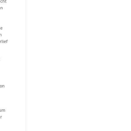
acht
en
ie
h
lief
g
mon
 um
ür