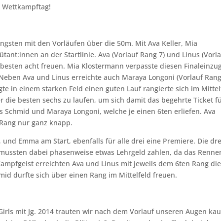
r Wettkampftag!
ngsten mit den Vorläufen über die 50m. Mit Ava Keller, Mia
nt:innen an der Startlinie. Ava (Vorlauf Rang 7) und Linus (Vorl
r besten acht freuen. Mia Klostermann verpasste diesen Finaleinz
Neben Ava und Linus erreichte auch Maraya Longoni (Vorlauf Rang
te in einem starken Feld einen guten Lauf rangierte sich im Mittel
er die besten sechs zu laufen, um sich damit das begehrte Ticket f
us Schmid und Maraya Longoni, welche je einen 6ten erliefen. Ava
. Rang nur ganz knapp.
und Emma am Start, ebenfalls für alle drei eine Premiere. Die dre
d mussten dabei phasenweise etwas Lehrgeld zahlen, da das Renne
Kampfgeist erreichten Ava und Linus mit jeweils dem 6ten Rang di
mid durfte sich über einen Rang im Mittelfeld freuen.
Girls mit Jg. 2014 trauten wir nach dem Vorlauf unseren Augen ka