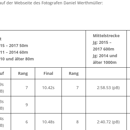
 auf der Webseite des Fotografen Daniel Werthmüller:
Mittelstrecke
t
Jg: 2015 –
015 – 2017 50m
2017 600m
011 – 2014 60m
Jg: 2014 und
010 und älter 80m
älter 1000m
uf
Rang
Final
Rang
9s
7
10.42s
7
2:58.53 (pB)
pB)
3s
9
pB)
4s
6
10.48s
8
2:40.72 (pB)
pB)