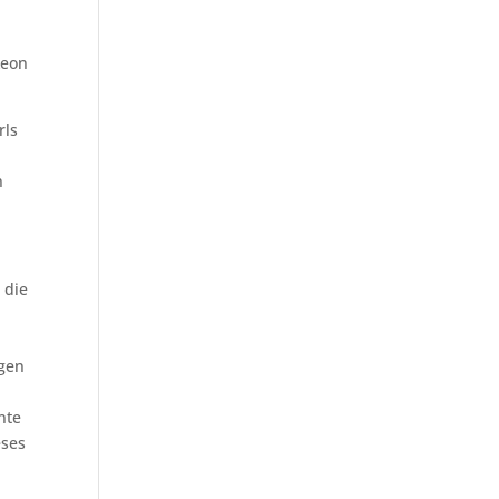
Leon
rls
n
 die
ngen
nte
eses