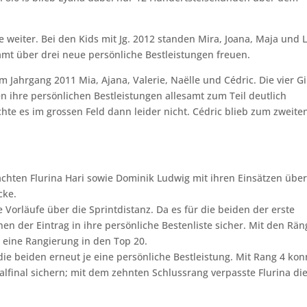
ke weiter. Bei den Kids mit Jg. 2012 standen Mira, Joana, Maja und 
samt über drei neue persönliche Bestleistungen freuen.
 Jahrgang 2011 Mia, Ajana, Valerie, Naëlle und Cédric. Die vier Gi
n ihre persönlichen Bestleistungen allesamt zum Teil deutlich
ichte es im grossen Feld dann leider nicht. Cédric blieb zum zweite
hten Flurina Hari sowie Dominik Ludwig mit ihren Einsätzen über
cke.
 Vorläufe über die Sprintdistanz. Da es für die beiden der erste
nen der Eintrag in ihre persönliche Bestenliste sicher. Mit den Rä
e eine Rangierung in den Top 20.
die beiden erneut je eine persönliche Bestleistung. Mit Rang 4 kon
lfinal sichern; mit dem zehnten Schlussrang verpasste Flurina di