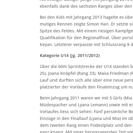
ebenfalls dank des sechsten Ranges über den 
Bei den Kids mit Jahrgang 2013 hagelte es übe
mutiges Rennen zeigte Simon Hari. Er setzte 
Spitze des Feldes. Mit einem riesigen Kampfg
Qualifikation für den Regionalfinal. Über persö
Keyan. Letzterer verpasste mit Schlussrang 8 
Kategorie U14 (Jg. 2011/2012)
Über die 60m Sprintstrecke der U14 standen be
25), Joana Knöpfel (Rang 33), Maiia Friedman 
Lauf und durften sich alle über eine neue pers
platzierter der Vorläufe den Finaleinzug um 
Beim Jahrgang 2011 waren wir mit 5 Girls (M
Müdespacher und Lyana Lemann) sowie mit ein
Vorlaufes liess sich sehen: Fünf persönliche B
Einzüge in den Finallauf (Lyana und Mia) im üb
dem zweiten Rang einen Podestplatz und den E
ganz knapp. Mit einer hervorragenden Zeit v