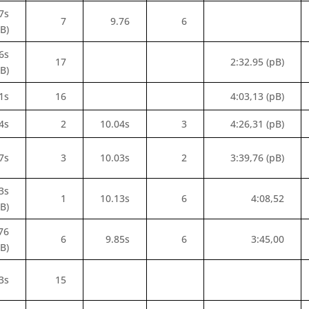
7s
7
9.76
6
pB)
6s
17
2:32.95 (pB)
pB)
1s
16
4:03,13 (pB)
4s
2
10.04s
3
4:26,31 (pB)
7s
3
10.03s
2
3:39,76 (pB)
3s
1
10.13s
6
4:08,52
pB)
76
6
9.85s
6
3:45,00
pB)
3s
15