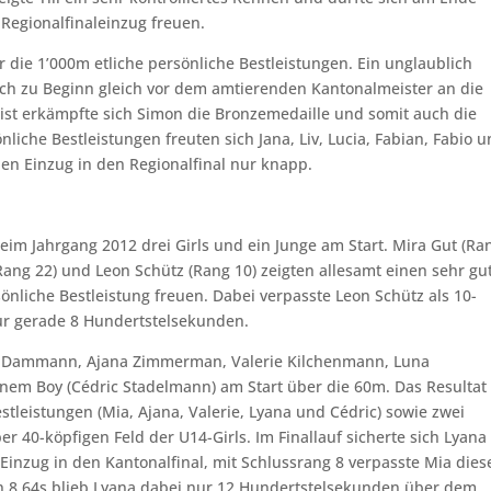
Regionalfinaleinzug freuen.
r die 1’000m etliche persönliche Bestleistungen. Ein unglaublich
sich zu Beginn gleich vor dem amtierenden Kantonalmeister an die
eist erkämpfte sich Simon die Bronzemedaille und somit auch die
nliche Bestleistungen freuten sich Jana, Liv, Lucia, Fabian, Fabio 
den Einzug in den Regionalfinal nur knapp.
im Jahrgang 2012 drei Girls und ein Junge am Start. Mira Gut (Ra
(Rang 22) und Leon Schütz (Rang 10) zeigten allesamt einen sehr gu
önliche Bestleistung freuen. Dabei verpasste Leon Schütz als 10-
nur gerade 8 Hundertstelsekunden.
ia Dammann, Ajana Zimmerman, Valerie Kilchenmann, Luna
em Boy (Cédric Stadelmann) am Start über die 60m. Das Resultat
estleistungen (Mia, Ajana, Valerie, Lyana und Cédric) sowie zwei
er 40-köpfigen Feld der U14-Girls. Im Finallauf sicherte sich Lyana
inzug in den Kantonalfinal, mit Schlussrang 8 verpasste Mia dies
on 8.64s blieb Lyana dabei nur 12 Hundertstelsekunden über dem