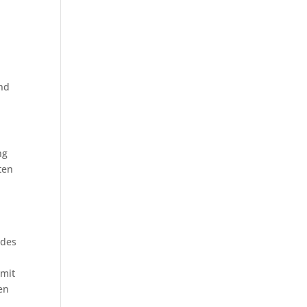
und
ng
ten
 des
 mit
en